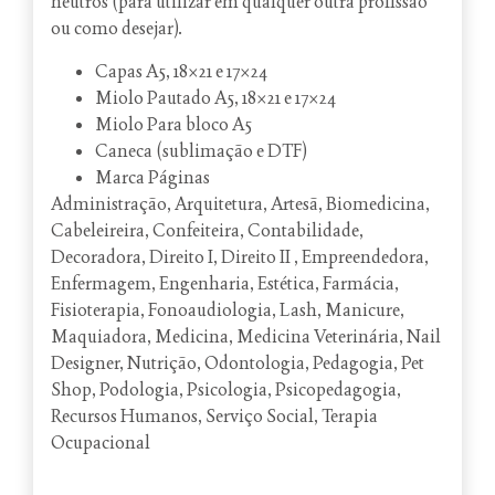
neutros (para utilizar em qualquer outra profissão
ou como desejar).
Capas A5, 18×21 e 17×24
Miolo Pautado A5, 18×21 e 17×24
Miolo Para bloco A5
Caneca (sublimação e DTF)
Marca Páginas
Administração, Arquitetura, Artesã, Biomedicina,
Cabeleireira, Confeiteira, Contabilidade,
Decoradora, Direito I, Direito II , Empreendedora,
Enfermagem, Engenharia, Estética, Farmácia,
Fisioterapia, Fonoaudiologia, Lash, Manicure,
Maquiadora, Medicina, Medicina Veterinária, Nail
Designer, Nutrição, Odontologia, Pedagogia, Pet
Shop, Podologia, Psicologia, Psicopedagogia,
Recursos Humanos, Serviço Social, Terapia
Ocupacional